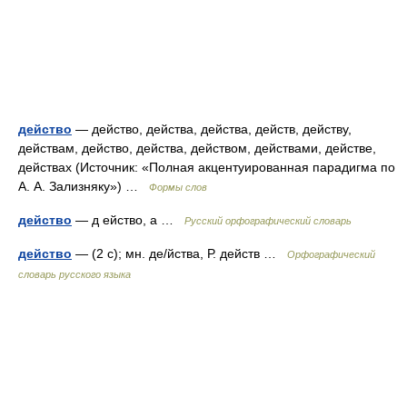
действо
— действо, действа, действа, действ, действу,
действам, действо, действа, действом, действами, действе,
действах (Источник: «Полная акцентуированная парадигма по
А. А. Зализняку») …
Формы слов
действо
— д ейство, а …
Русский орфографический словарь
действо
— (2 с); мн. де/йства, Р. действ …
Орфографический
словарь русского языка