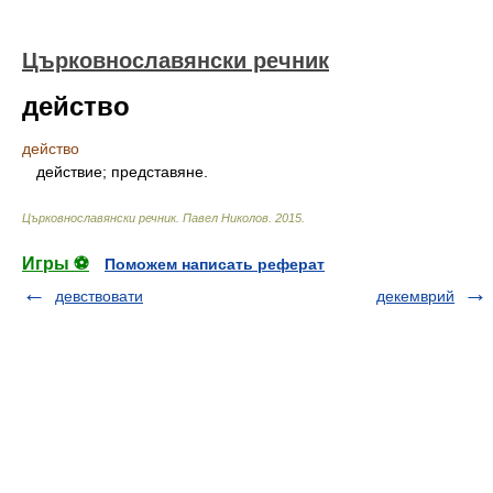
Църковнославянски речник
действо
действо
действие; представяне.
Църковнославянски речник
.
Павел Николов
.
2015
.
Игры ⚽
Поможем написать реферат
девствовати
декемврий