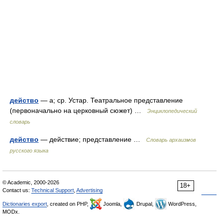
действо
— а; ср. Устар. Театральное представление
(первоначально на церковный сюжет) …
Энциклопедический
словарь
действо
— действие; представление …
Cловарь архаизмов
русского языка
© Academic, 2000-2026
18+
Contact us:
Technical Support
,
Advertising
Dictionaries export
, created on PHP,
Joomla,
Drupal,
WordPress,
MODx.